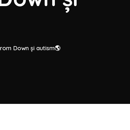
ndrom Down și autism🌎