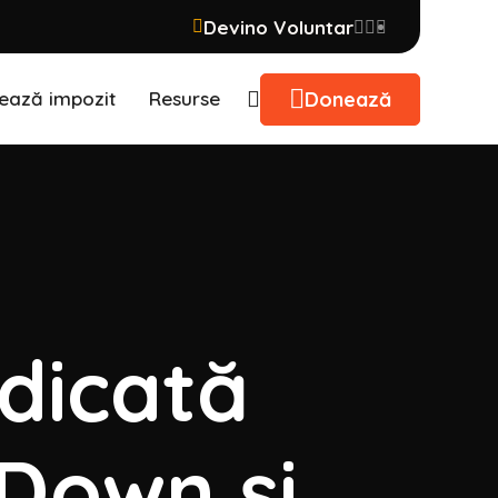
Devino Voluntar
Donează
ează impozit
Resurse
dicată
 Down și