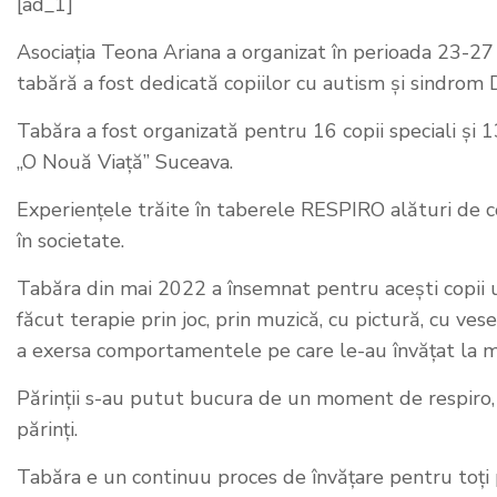
[ad_1]
Asociaţia Teona Ariana a organizat în perioada 23-2
tabără a fost dedicată copiilor cu autism și sindrom
Tabăra a fost organizată pentru 16 copii speciali și
„O Nouă Viaţă” Suceava.
Experiențele trăite în taberele RESPIRO alături de cop
în societate.
Tabăra din mai 2022 a însemnat pentru acești copii un m
făcut terapie prin joc, prin muzică, cu pictură, cu ves
a exersa comportamentele pe care le-au învățat la m
Părinții s-au putut bucura de un moment de respiro, b
părinți.
Tabăra e un continuu proces de învățare pentru toți part