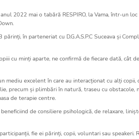
7 anul 2022 mai o tabără RESPIRO, la Vama, într-un loc
 Down.
 13 părinți, în parteneriat cu D.G.A.S.P.C Suceava și C
iii cu minți aparte, ne confirmă de fiecare dată, cât de
ediu excelent în care au interacționat cu alți copii, cu v
elie, precum și plimbări în natură, traseu cu obstacole, 
asa de terapie centre.
eneficiind de consiliere psihologică, de relaxare, liniș
icipanții, fie ei părinți, copii, voluntari sau speakeri. R