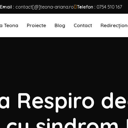
Email :
contact[@]teona-ariana.ro
Telefon :
0754 510 167
a Teona
Proiecte
Blog
Contact
Redirecțion
a Respiro de
r cu sindrom