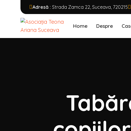
Adresă :
Strada Zamca 22, Suceava, 720215
Home
Despre
Cas
Tabăr
copiilo