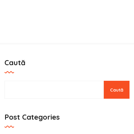
Caută
Dăruiește din inimă și ajută o
inimă bolnavă!
Caută
Cazuri medicale
Strângere Fonduri
,
Post Categories