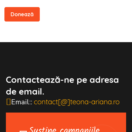
Donează
Contactează-ne pe adresa
de email.
Email::
contact[@]teona-ariana.ro
Susține campaniile