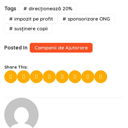
Tags
# direcționează 20%
# impozit pe profit
# sponsorizare ONG
# susținere copii
Posted In
Campanii de Ajutorare
Share This: