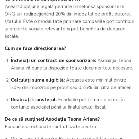
Această opțiune legală permite firmelor să sponsorizeze
ONG-uri, redirecționând 20% din impozitul pe profit datorat
statului. Este o modalitate prin care companiile pot contribui
la proiecte sociale relevante și pot beneficia de deduceri
fiscale.
Cum se face direcționarea?
Încheiați un contract de sponsorizare:
Asociația Teona
Ariana vă pune la dispoziție toate documentele necesare.
Calculați suma eligibilă:
Aceasta este minimul dintre
20% din impozitul pe profit sau 0,75% din cifra de afaceri.
Realizați transferul:
Fondurile pot fi trimise direct în
conturile asociației până la finalul anului fiscal.
De ce să susțineți Asociația Teona Ariana?
Fondurile direcționate sunt utilizate pentru:
Organizarea taberelor Respiro, care oferă familiilor un