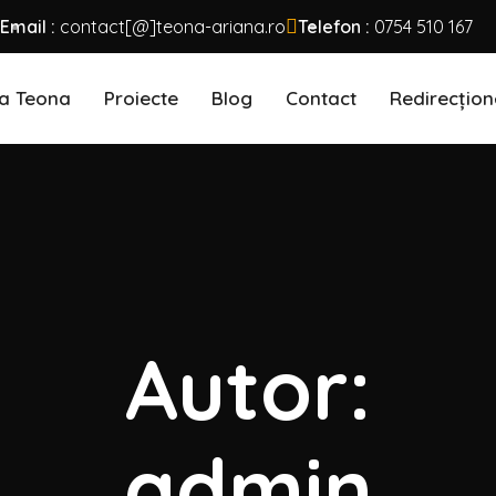
Email :
contact[@]teona-ariana.ro
Telefon :
0754 510 167
a Teona
Proiecte
Blog
Contact
Redirecțion
Autor:
admin