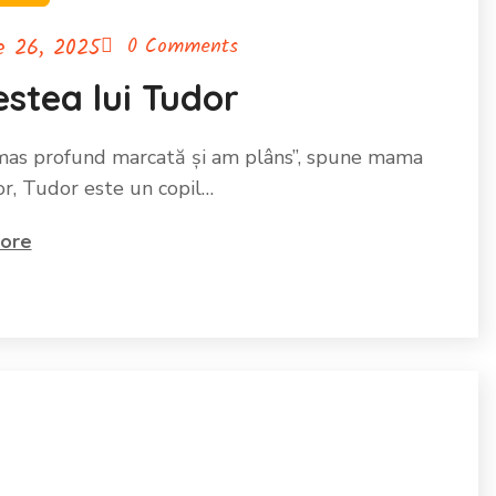
ie 26, 2025
0 Comments
stea lui Tudor
as profund marcată și am plâns”, spune mama
or, Tudor este un copil…
ore