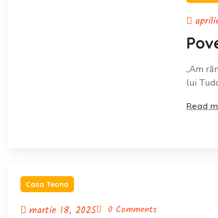
april
Pove
„Am răm
lui Tud
Read m
Casa Teona
martie 18, 2025
0 Comments