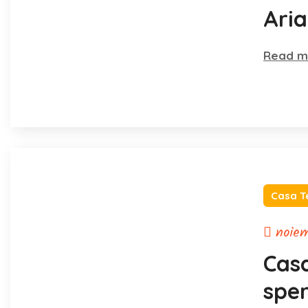
Aria
vieți
Read m
Casa T
noiem
Casa
sper