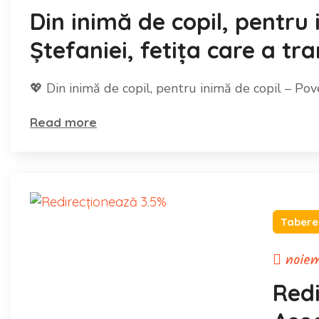
Din inimă de copil, pentru
Ștefaniei, fetița care a tr
generozitate!
💖 Din inimă de copil, pentru inimă de copil – Pove
Read more
Tabere
noiem
Redi