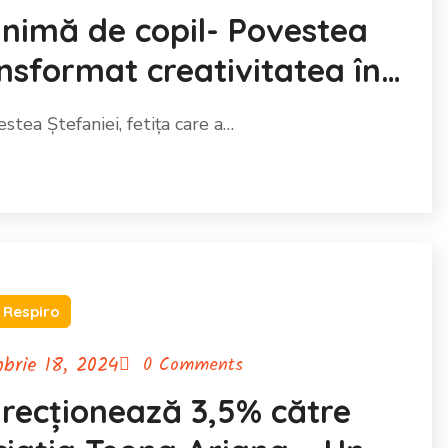
 inimă de copil- Povestea
ansformat creativitatea în
stea Ștefaniei, fetița care a…
 Respiro
brie 18, 2024
0 Comments
recționează 3,5% către