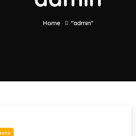
Home
"admin"
eona