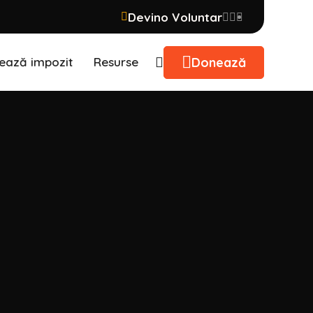
Devino Voluntar
Donează
ează impozit
Resurse