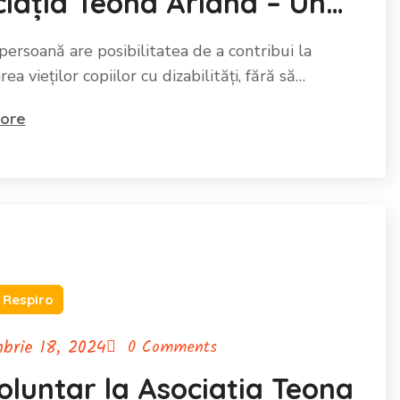
iația Teona Ariana – Un
ur click pentru o diferență
persoană are posibilitatea de a contribui la
ă
ea vieților copiilor cu dizabilități, fără să…
ore
 Respiro
brie 18, 2024
0 Comments
voluntar la Asociația Teona