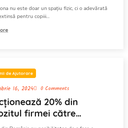
bilități
na nu este doar un spațiu fizic, ci o adevărată
extinsă pentru copiii…
ore
ii de Ajutorare
brie 16, 2024
0 Comments
cționează 20% din
zitul firmei către
iația Teona Ariana