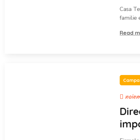
diza
Casa Teo
familie 
Read m
Campan
noiem
Dire
impo
Asoc