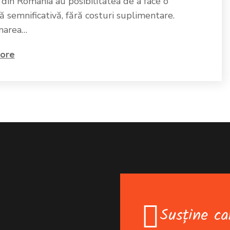
 din România au posibilitatea de a face o
ă semnificativă, fără costuri suplimentare.
onarea…
ore
Susține ca