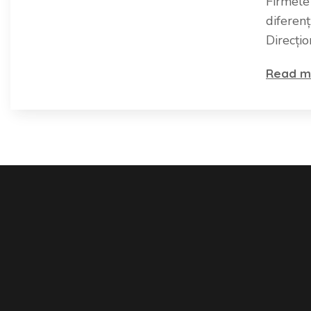
Firmele
diferenț
Direcți
Read m