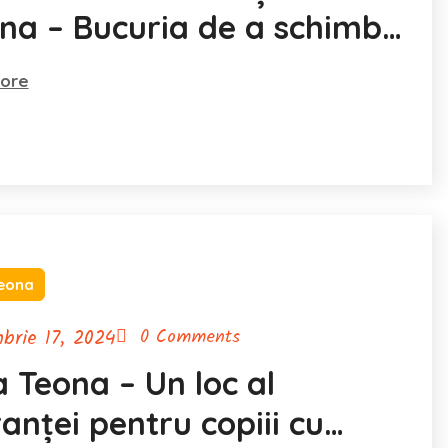
na – Bucuria de a schimba
ore
eona
brie 17, 2024
0 Comments
 Teona – Un loc al
anței pentru copiii cu