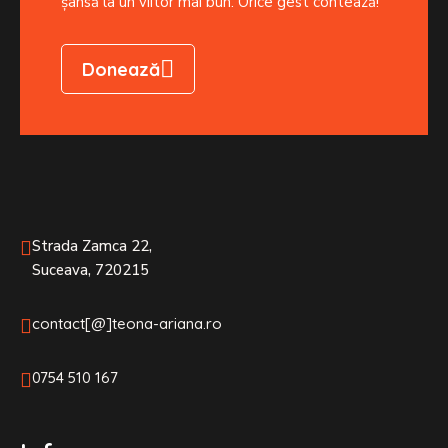
șansă la un viitor mai bun. Orice gest contează!
Donează
Strada Zamca 22,
Suceava, 720215
contact[@]teona-ariana.ro
0754 510 167