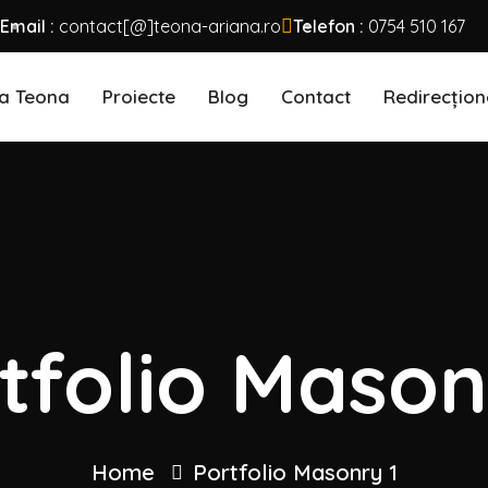
Email :
contact[@]teona-ariana.ro
Telefon :
0754 510 167
a Teona
Proiecte
Blog
Contact
Redirecțion
tfolio Mason
Home
Portfolio Masonry 1