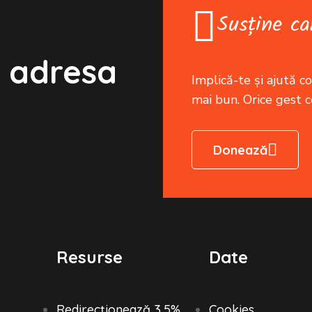
Susține ca
 adresa
Implică-te și ajută cop
mai bun. Orice gest 
Donează
Resurse
Date
Redirecționează 3,5%
Cookies