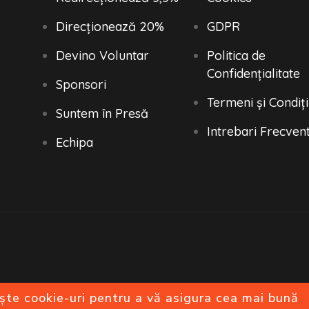
Direcționează 20%
GDPR
Devino Voluntar
Politica de
Confidențialitate
Sponsori
Termeni și Condiți
Suntem în Presă
Intrebari Frecven
Echipa
ște cookie-uri pentru a vă asigura cea mai bună