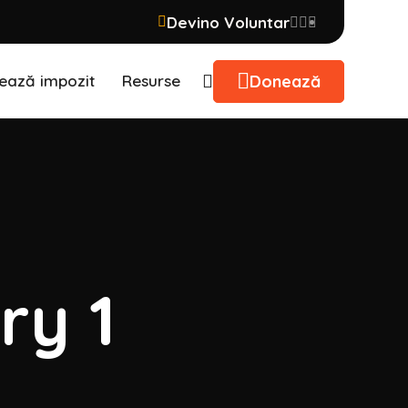
Devino Voluntar
Donează
ează impozit
Resurse
ry 1